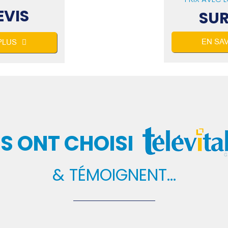
EVIS
SUR
EN SA
PLUS
LS ONT CHOISI
& TÉMOIGNENT…