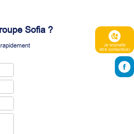
Groupe Sofia ?
s rapidement
Je souhaite
être contacté(e)