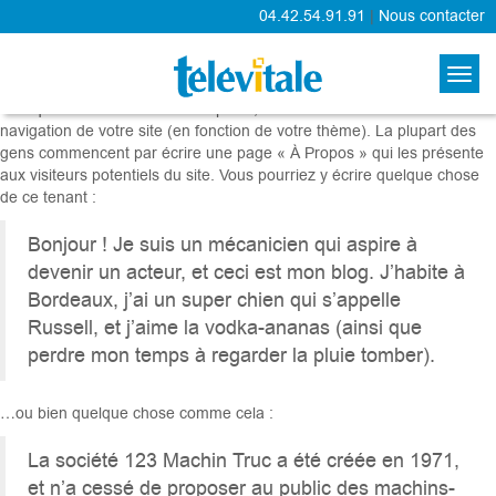
04.42.54.91.91
|
Nous contacter
Page d’exemple
Voici un exemple de page. Elle est différente d’un article de blog, en
cela qu’elle restera à la même place, et s’affichera dans le menu de
navigation de votre site (en fonction de votre thème). La plupart des
gens commencent par écrire une page « À Propos » qui les présente
aux visiteurs potentiels du site. Vous pourriez y écrire quelque chose
de ce tenant :
Bonjour ! Je suis un mécanicien qui aspire à
devenir un acteur, et ceci est mon blog. J’habite à
Bordeaux, j’ai un super chien qui s’appelle
Russell, et j’aime la vodka-ananas (ainsi que
perdre mon temps à regarder la pluie tomber).
…ou bien quelque chose comme cela :
La société 123 Machin Truc a été créée en 1971,
et n’a cessé de proposer au public des machins-